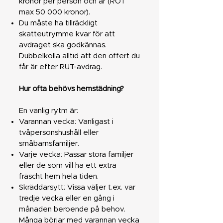
kronor per person och år (ROT
max 50 000 kronor).
Du måste ha tillräckligt
skatteutrymme kvar för att
avdraget ska godkännas.
Dubbelkolla alltid att den offert du
får är efter RUT-avdrag.
Hur ofta behövs hemstädning?
En vanlig rytm är:
Varannan vecka: Vanligast i
tvåpersonshushåll eller
småbarnsfamiljer.
Varje vecka: Passar stora familjer
eller de som vill ha ett extra
fräscht hem hela tiden.
Skräddarsytt: Vissa väljer t.ex. var
tredje vecka eller en gång i
månaden beroende på behov.
Många börjar med varannan vecka