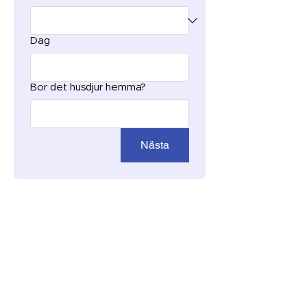
Dag
Bor det husdjur hemma?
Nästa
Så här går det till!
1. Fyll i formuläret - beskriv ditt
ärende
2. Få offerter. Du blir kontaktad
av 3 städfirmor som ger dig