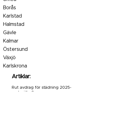
Borås
Karlstad
Halmstad
Gävle
Kalmar
Östersund
Växjö
Karlskrona
Artiklar:
Rut avdrag för städning 2025-
vad gäller?
Blir 2025 ett rekordår för RUT-
tjänster?
Färska siffror och analyser från årets första
kvartal
Stark inledning för RUT-tjänster 2025
Flyttstädningens 7 vanligaste