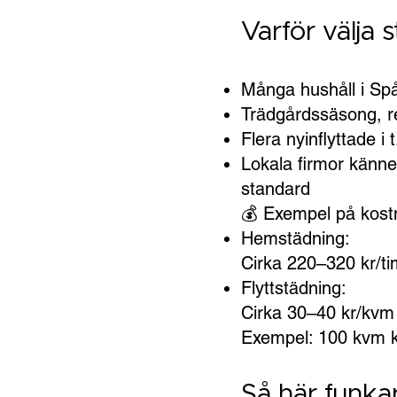
Varför välja 
Många hushåll i Spå
Trädgårdssäsong, re
Flera nyinflyttade i
Lokala firmor känner
standard
💰 Exempel på kos
Hemstädning:
Cirka 220–320 kr/t
Flyttstädning:
Cirka 30–40 kr/kvm 
Exempel: 100 kvm ko
Så här funkar