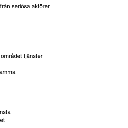
från seriösa aktörer
i området tjänster
ksamma
ensta
et