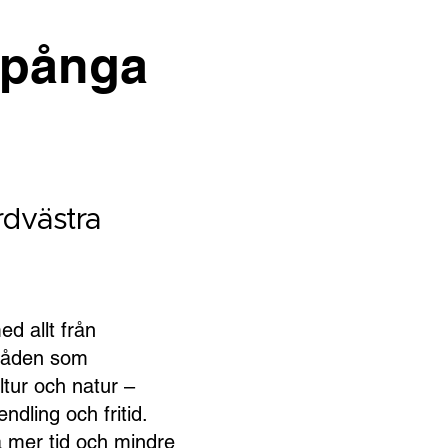
 Spånga
rdvästra
d allt från
mråden som
ltur och natur –
dling och fritid.
 få mer tid och mindre