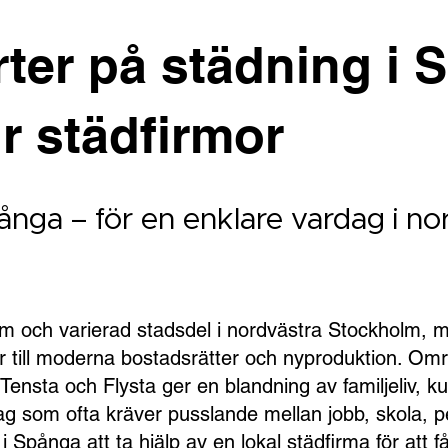
rter på städning i
r städfirmor
ånga – för en enklare vardag i no
m och varierad stadsdel i nordvästra Stockholm, me
ter till moderna bostadsrätter och nyproduktion. O
ensta och Flysta ger en blandning av familjeliv, ku
 som ofta kräver pusslande mellan jobb, skola, pen
er i Spånga att ta hjälp av en lokal städfirma för att