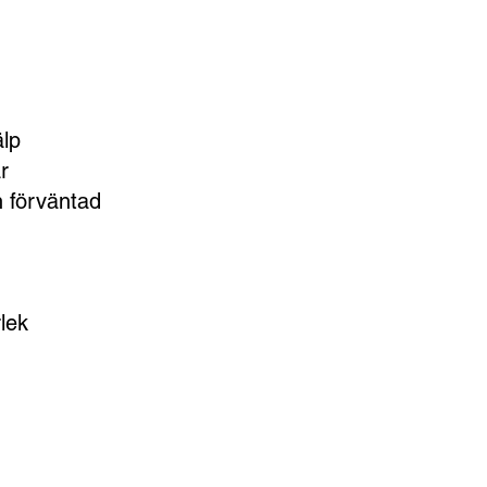
älp
r
h förväntad
lek