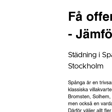
Få offe
- Jämfö
Städning i Sp
Stockholm
Spånga är en trivsa
klassiska villakvar
Bromsten, Solhem, T
men också en vardag
Därför väljer allt fl