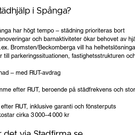
städhjälp i Spånga?
nga har högt tempo – städning prioriteras bort
noveringar och barnaktiviteter ökar behovet av hj
 t.ex. Bromsten/Beckomberga vill ha helhetslösninga
 till parkeringssituationen, fastighetsstrukturen oc
tnad – med RUT-avdrag
imme efter RUT, beroende på städfrekvens och stor
efter RUT, inklusive garanti och fönsterputs
star cirka 3 000–4 000 kr
 det via Stadfirma.se