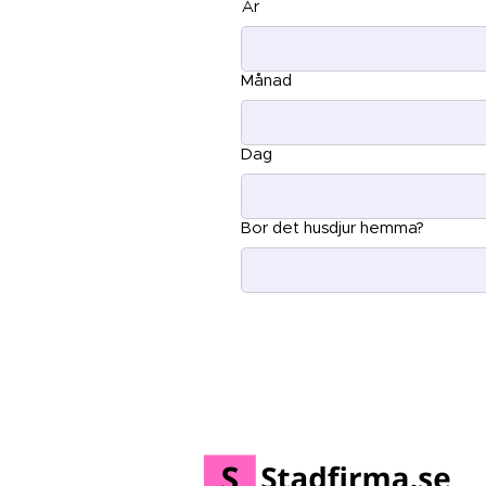
År
Månad
Dag
Bor det husdjur hemma?