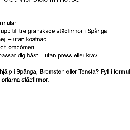
ormulär
upp till tre granskade städfirmor i Spånga
mejl – utan kostnad
r och omdömen
passar dig bäst – utan press eller krav
hjälp i Spånga, Bromsten eller Tensta? Fyll i formu
, erfarna städfirmor.